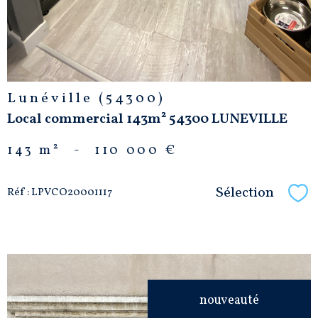
Lunéville (54300)
Local commercial 143m² 54300 LUNEVILLE
143 m²
-
110 000 €
Sélection
Réf : LPVCO20001117
Sél
nouveauté