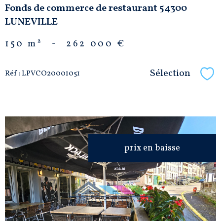
Fonds de commerce de restaurant 54300
LUNEVILLE
150 m²
-
262 000 €
Sélection
Réf : LPVCO20001051
Sél
prix en baisse
VOIR LE
BIEN