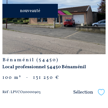
VOIR LE
nouveauté
BIEN
Bénaménil (54450)
Local professionnel 54450 Bénaménil
100 m²
-
131 250 €
Sélection
Réf : LPVCO20000903
Sél