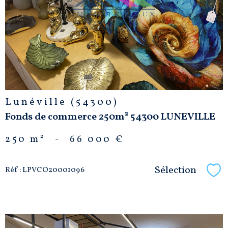
BIEN
Lunéville (54300)
Fonds de commerce 250m² 54300 LUNEVILLE
250 m²
-
66 000 €
Sélection
Réf : LPVCO20001096
Sél