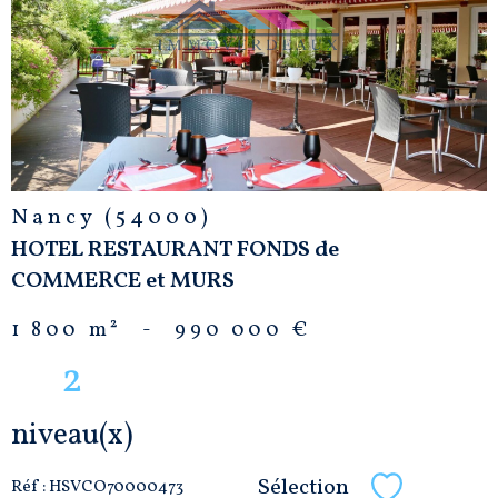
BIEN
Nancy (54000)
HOTEL RESTAURANT FONDS de
COMMERCE et MURS
1 800 m²
-
990 000 €
2
niveau(x)
Sélection
Réf : HSVCO70000473
Sélectionne