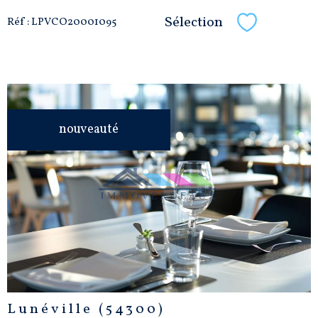
Sélection
Réf : LPVCO20001095
Sélectionne
nouveauté
VOIR LE
BIEN
Lunéville (54300)