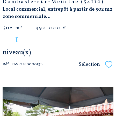
Dombasle-sur-Meurthe (54110)
Local commercial, entrepôt à partir de 502 m2
zone commerciale...
502 m²
-
490 000 €
1
niveau(x)
Sélection
Réf : FAVCO80000576
Sél
VOIR LE