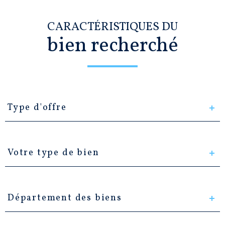
CARACTÉRISTIQUES DU
bien recherché
Type
d'offre
Type d'offre
Type
de
Votre type de bien
bien
Département
des
Département des biens
biens