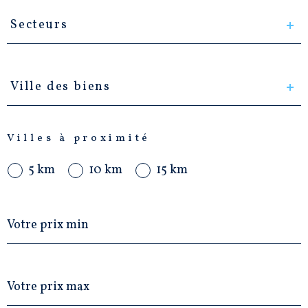
Secteurs
Secteurs
Ville
des
Ville des biens
biens
Villes à proximité
5 km
10 km
15 km
Prix
min
Prix
max