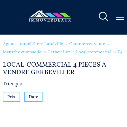
Agence immobilière Lunéville
Commerces vente
Meurthe et moselle
Gerbeviller
Local commercial
T4
LOCAL-COMMERCIAL 4 PIÈCES À
VENDRE GERBEVILLER
Trier par
Prix
Date