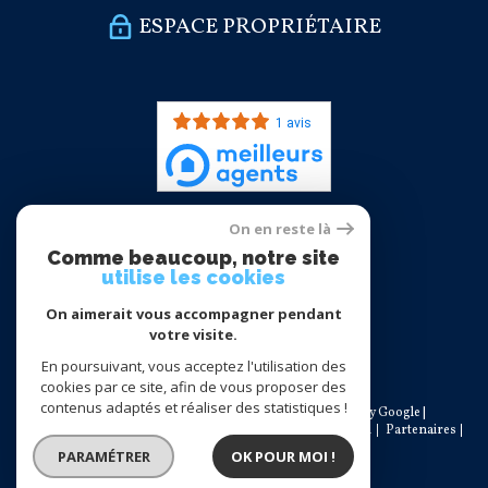
ESPACE PROPRIÉTAIRE
1 avis
On en reste là
Nous
Comme beaucoup, notre site
adhérons
utilise les cookies
On aimerait vous accompagner pendant
votre visite.
En poursuivant, vous acceptez l'utilisation des
cookies par ce site, afin de vous proposer des
contenus adaptés et réaliser des statistiques !
© 2026 | Tous droits réservés | Traduction powered by Google |
Nos honoraires
Plan du site
Mentions légales
Admin
Partenaires
Politique RGPD
Cookies
PARAMÉTRER
OK POUR MOI !