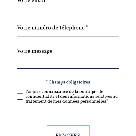
*
Téléphone
*
Message
Fieldset
*
par
défaut
Validation
* Champs obligatoires
j'ai pris connaissance de la politique de
confidentialité et des informations relatives au
traitement de mes données personnelles*
Validation
ENVOYER