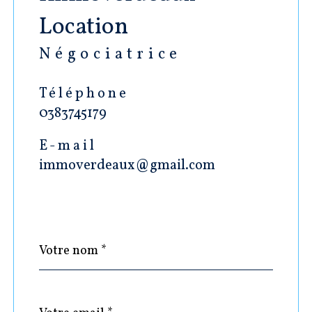
Location
Négociatrice
Téléphone
0383745179
E-mail
immoverdeaux@gmail.com
Nom
Fieldset
*
par
défaut
email