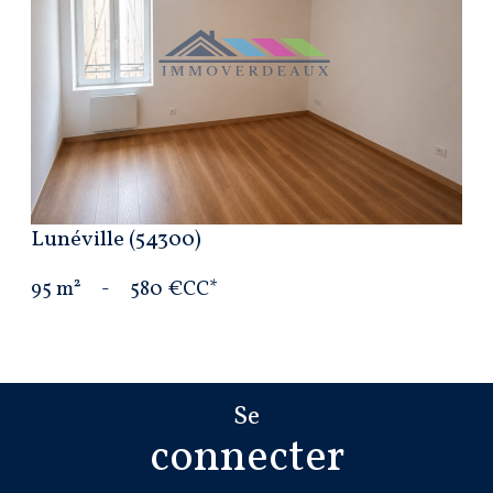
VOIR LE BIEN
Lunéville (54300)
95 m²
-
580 €
CC*
Se
connecter