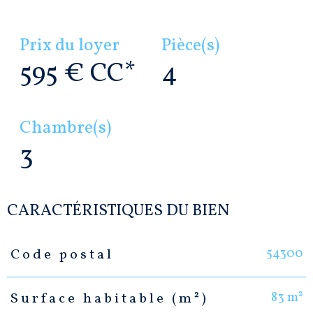
Prix du loyer
Pièce(s)
595 €
CC*
4
Chambre(s)
3
CARACTÉRISTIQUES DU BIEN
54300
Code postal
Caractéristiques
Valeurs
83 m²
Surface habitable (m²)