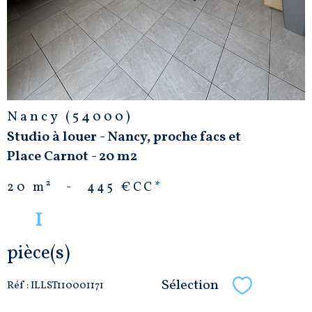
Nancy (54000)
Studio à louer - Nancy, proche facs et
Place Carnot - 20 m2
20 m²
-
445 €
CC*
1
pièce(s)
Sélection
Réf : ILLST110001171
Sélectionne