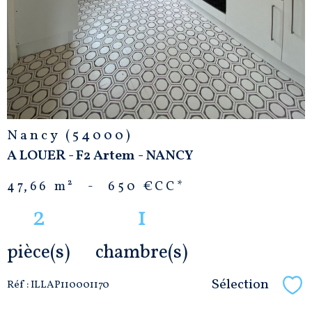
Nancy (54000)
A LOUER - F2 Artem - NANCY
47,66 m²
-
650 €
CC*
2
1
pièce(s)
chambre(s)
Sélection
Réf : ILLAP110001170
Sél