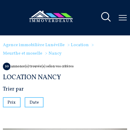
Agence immobilière Lunéville
Location
Meurthe et moselle
Nancy
10
annonce(s) trouvée(s) selon vos critères
LOCATION NANCY
Trier par
Prix
Date