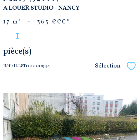
A LOUER STUDIO - NANCY
17 m²
-
365 €
CC*
1
pièce(s)
Sélection
Réf : ILLST110000944
Sél
VOIR LE