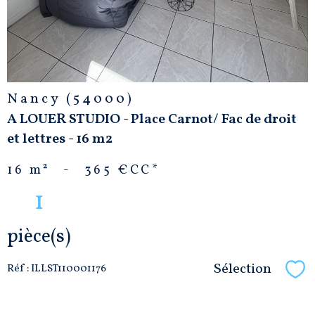
Nancy (54000)
A LOUER STUDIO - Place Carnot/ Fac de droit
et lettres - 16 m2
16 m²
-
365 €
CC*
1
pièce(s)
Sélection
Réf : ILLST110001176
Sél