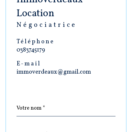
Location
Négociatrice
Téléphone
0383745179
E-mail
immoverdeaux@gmail.com
Nom
Fieldset
*
par
défaut
email