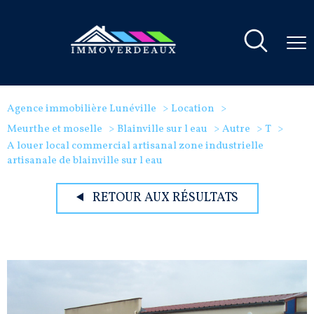
Agence immobilière Lunéville
Location
Meurthe et moselle
Blainville sur l eau
Autre
T
A louer local commercial artisanal zone industrielle
artisanale de blainville sur l eau
RETOUR AUX RÉSULTATS