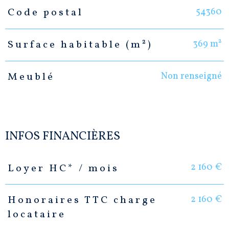
54360
Code postal
Caractéristiques
Valeurs
369 m²
Surface habitable (m²)
Non renseigné
Meublé
INFOS FINANCIÈRES
2 160 €
Loyer HC* / mois
Caractéristiques
Valeurs
2 160 €
Honoraires TTC charge
locataire