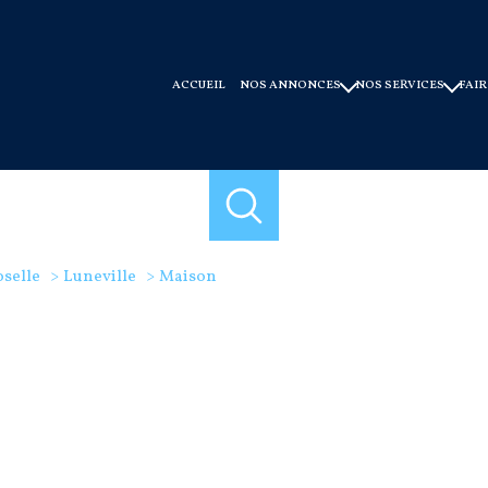
ACCUEIL
NOS ANNONCES
NOS SERVICES
FAIR
ventes
faire gérer
locations
syndic de copro
ventes immobilier professionnel
conseils et experti
offres programmes neuf
selle
Luneville
Maison