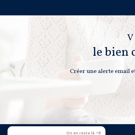
V
le bien
Créer une alerte email e
On en reste là