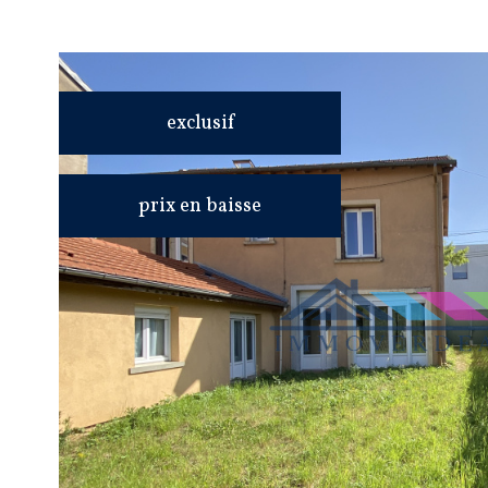
exclusif
prix en baisse
VOIR LE
BIEN