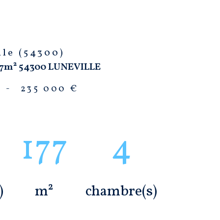
lle (54300)
77m² 54300 LUNEVILLE
-
235 000 €
177
4
)
m²
chambre(s)