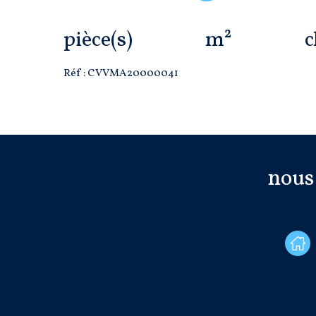
pièce(s)
m²
c
Réf : CVVMA20000041
nous