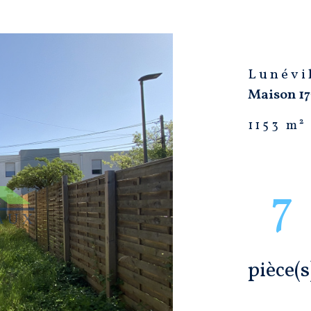
Lunévi
Maison 1
1153 m²
7
pièce(s