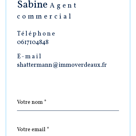
Sabine
Agent
commercial
Téléphone
0617104848
E-mail
shattermann@immoverdeaux.fr
Nom
Fieldset
*
par
défaut
email
*