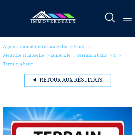
Agence immobilière Lunéville
Vente
Meurthe et moselle
Luneville
Terrain a batir
T
Terrain a batir
RETOUR AUX RÉSULTATS