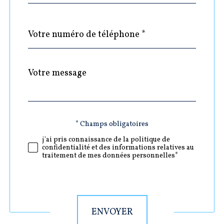
Téléphone
*
Message
Fieldset
*
par
défaut
Validation
* Champs obligatoires
j'ai pris connaissance de la politique de
confidentialité et des informations relatives au
traitement de mes données personnelles*
Validation
ENVOYER