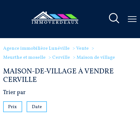
Agence immobilière Lunéville
Vente
Meurthe et moselle
Cerville
Maison de village
MAISON-DE-VILLAGE À VENDRE
CERVILLE
Trier par
Prix
Date