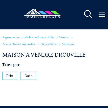
Agence immobilière Lunéville
Vente
Meurthe et moselle
Drouville
Maison
MAISON À VENDRE DROUVILLE
Trier par
Prix
Date