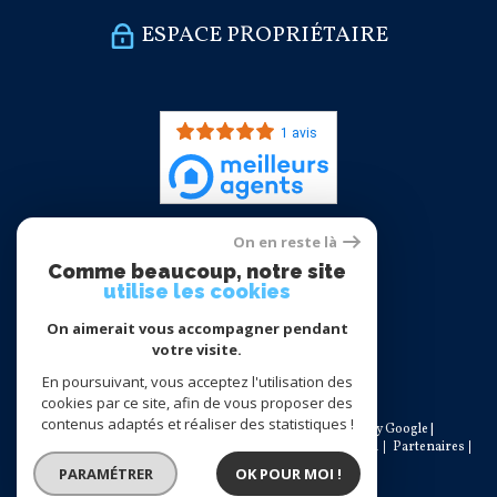
ESPACE PROPRIÉTAIRE
1 avis
On en reste là
Nous
Comme beaucoup, notre site
adhérons
utilise les cookies
On aimerait vous accompagner pendant
votre visite.
En poursuivant, vous acceptez l'utilisation des
cookies par ce site, afin de vous proposer des
contenus adaptés et réaliser des statistiques !
© 2026 | Tous droits réservés | Traduction powered by Google |
Nos honoraires
Plan du site
Mentions légales
Admin
Partenaires
Politique RGPD
Cookies
PARAMÉTRER
OK POUR MOI !