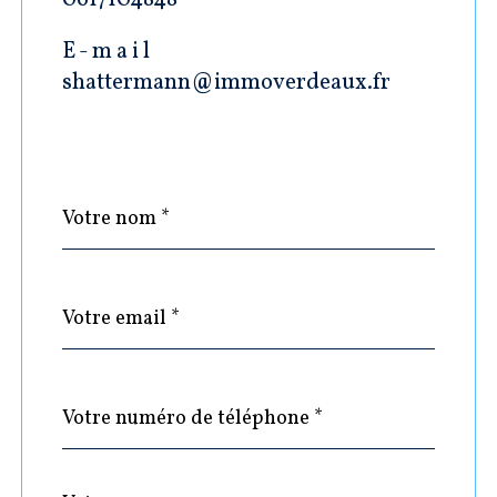
0617104848
E-mail
shattermann@immoverdeaux.fr
Nom
Fieldset
*
par
défaut
email
*
Téléphone
*