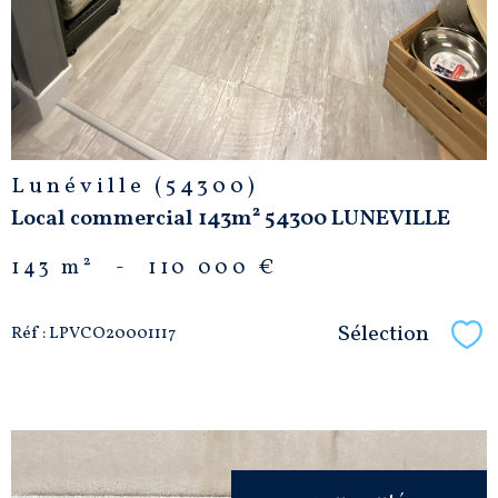
Lunéville (54300)
Local commercial 143m² 54300 LUNEVILLE
143 m²
-
110 000 €
Sélection
Réf : LPVCO20001117
Sél