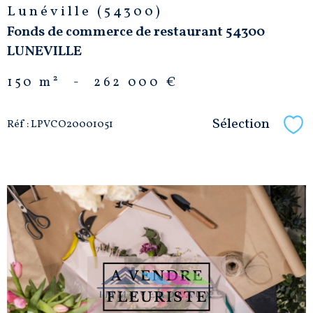
Lunéville (54300)
Fonds de commerce de restaurant 54300
LUNEVILLE
150 m²
-
262 000 €
Sélection
Réf : LPVCO20001051
Sél
VOIR LE
BIEN