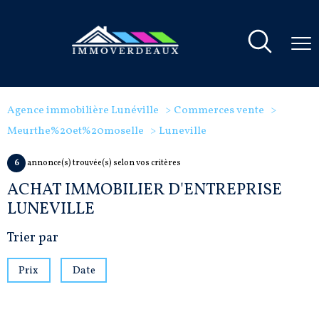
Agence immobilière Lunéville
Commerces vente
Meurthe%20et%20moselle
Luneville
6
annonce(s) trouvée(s) selon vos critères
ACHAT IMMOBILIER D'ENTREPRISE
LUNEVILLE
Trier par
Prix
Date