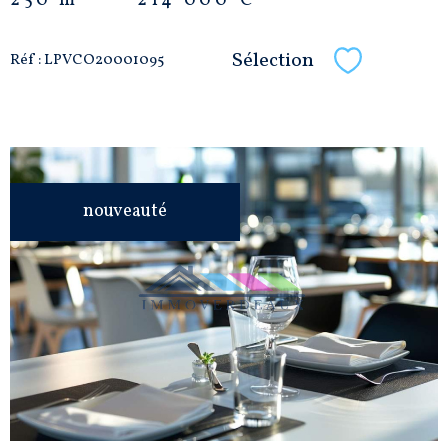
250 m²
-
214 000 €
Sélection
Réf : LPVCO20001095
Sélectionne
nouveauté
VOIR LE
BIEN