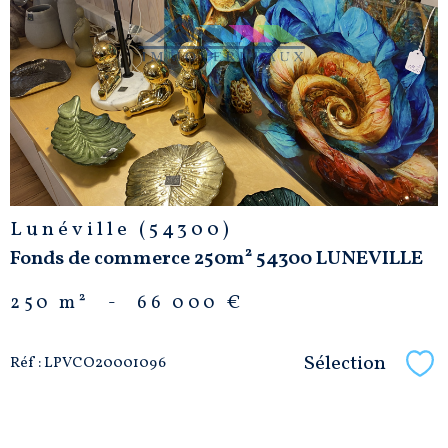
VOIR LE
BIEN
Lunéville (54300)
Fonds de commerce 250m² 54300 LUNEVILLE
250 m²
-
66 000 €
Sélection
Réf : LPVCO20001096
Sél