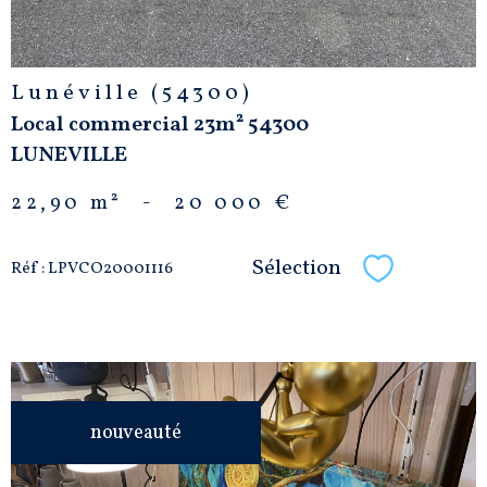
Lunéville (54300)
Local commercial 23m² 54300
LUNEVILLE
22,90 m²
-
20 000 €
Sélection
Réf : LPVCO20001116
Sélectionne
nouveauté