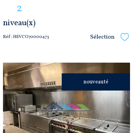
2
niveau(x)
Sélection
Réf : HSVCO70000473
Sél
nouveauté
VOIR LE
BIEN