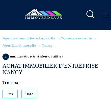
Agence immobilière Lunéville
Commerces vente
Meurthe et moselle
Nancy
2
annonce(s) trouvée(s) selon vos critères
ACHAT IMMOBILIER D'ENTREPRISE
NANCY
Trier par
Prix
Date