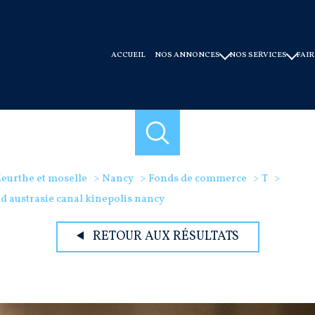
ACCUEIL
NOS ANNONCES
NOS SERVICES
FAIR
ventes
faire gérer
locations
syndic de copro
ventes immobilier professionnel
conseils et experti
offres programmes neuf
eurthe et moselle
Nancy
Fonds de commerce
T
d austrasie canal kinepolis nancy
RETOUR AUX RÉSULTATS