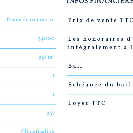
INFOS FINANCIÈR
Fonds de commerce
Prix de vente TT
Caractéristiques
Valeurs
54000
Les honoraires d
intégralement à 
257 m²
Bail
1
Echéance du bail
1
Loyer TTC
257
Climatisation