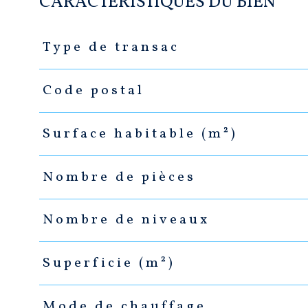
CARACTÉRISTIQUES DU BIEN
Type de transac
Caractéristiques
Valeurs
Code postal
Surface habitable (m²)
Nombre de pièces
Nombre de niveaux
Superficie (m²)
Mode de chauffage