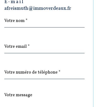
E-mail
afreismuth@immoverdeaux.fr
Nom
Fieldset
*
par
défaut
email
*
Téléphone
*
Message
Fieldset
*
par