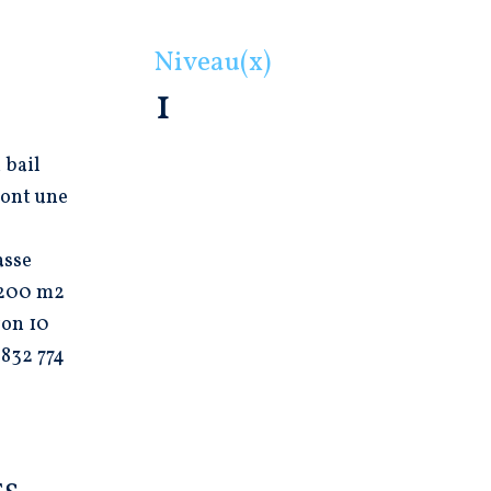
Niveau(x)
1
 bail
sont une
asse
e 200 m2
ron 10
 832 774