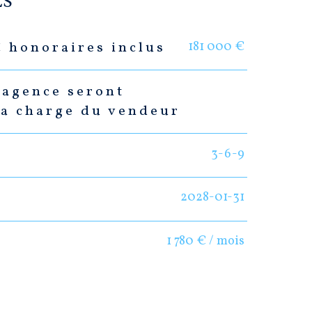
ES
181 000 €
C honoraires inclus
'agence seront
la charge du vendeur
3-6-9
2028-01-31
1 780 € / mois