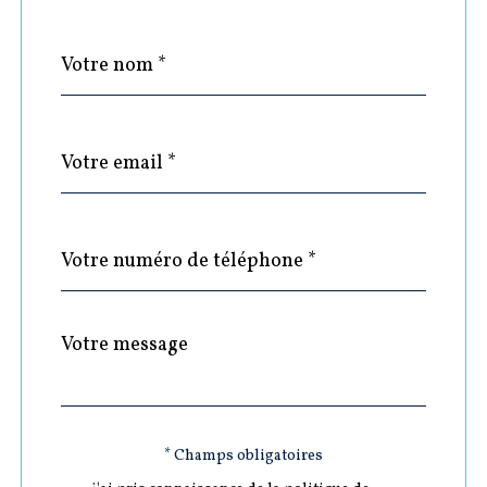
Nom
Fieldset
*
par
défaut
email
*
Téléphone
*
Message
Fieldset
*
par
défaut
Validation
* Champs obligatoires