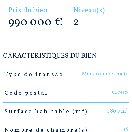
Prix du bien
Niveau(x)
990 000 €
2
CARACTÉRISTIQUES DU BIEN
Murs commerciaux
Type de transac
Caractéristiques
Valeurs
54000
Code postal
1 800 m²
Surface habitable (m²)
18
Nombre de chambre(s)