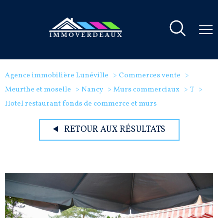
Agence immobilière Lunéville
Commerces vente
Meurthe et moselle
Nancy
Murs commerciaux
T
Hotel restaurant fonds de commerce et murs
RETOUR AUX RÉSULTATS