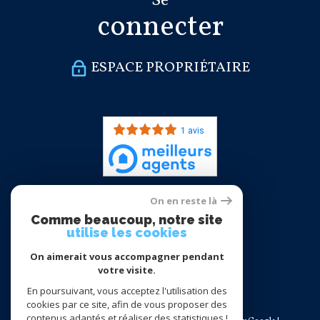
Se
connecter
ESPACE PROPRIÉTAIRE
1 avis
On en reste là
Nous
Comme beaucoup, notre site
adhérons
utilise les cookies
On aimerait vous accompagner pendant
votre visite.
En poursuivant, vous acceptez l'utilisation des
cookies par ce site, afin de vous proposer des
contenus adaptés et réaliser des statistiques !