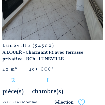
Lunéville (54300)
A LOUER - Charmant F2 avec Terrasse
privative - RCh - LUNEVILLE
42 m²
-
495 €
CC*
2
1
pièce(s)
chambre(s)
Sélection
Réf : LPLAP20001160
Sélectionne