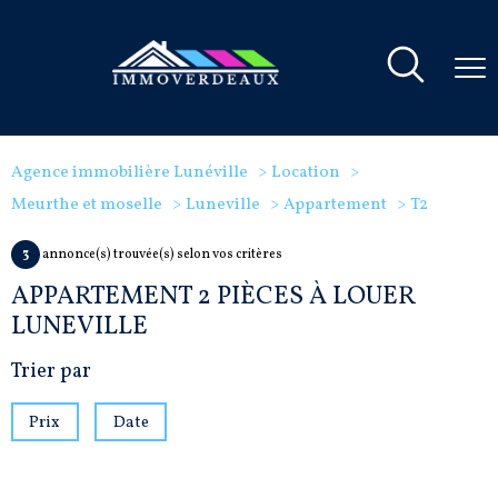
Agence immobilière Lunéville
Location
Meurthe et moselle
Luneville
Appartement
T2
3
annonce(s) trouvée(s) selon vos critères
APPARTEMENT 2 PIÈCES À LOUER
LUNEVILLE
Trier par
Prix
Date