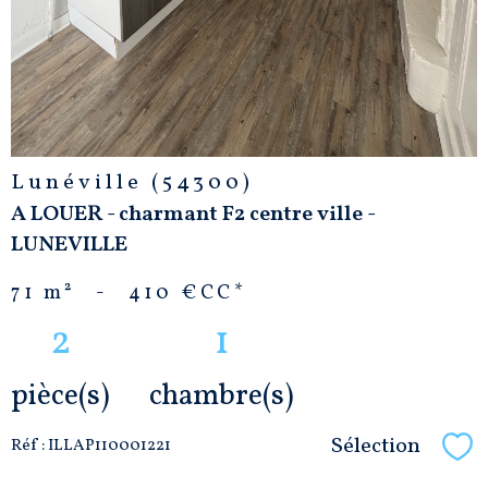
Lunéville (54300)
A LOUER - charmant F2 centre ville -
LUNEVILLE
71 m²
-
410 €
CC*
2
1
pièce(s)
chambre(s)
Sélection
Réf : ILLAP110001221
Sél