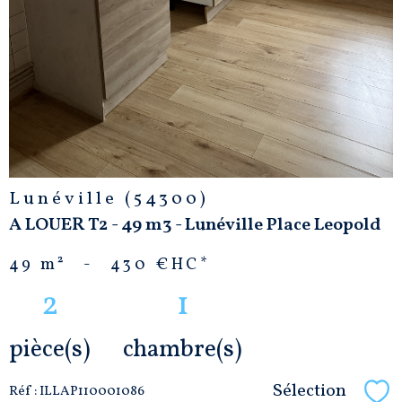
Lunéville (54300)
A LOUER T2 - 49 m3 - Lunéville Place Leopold
49 m²
-
430 €
HC*
2
1
pièce(s)
chambre(s)
Sélection
Réf : ILLAP110001086
Sél