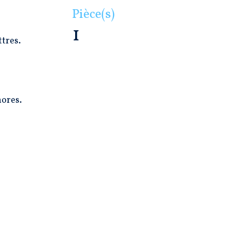
Pièce(s)
1
ttres.
nores.