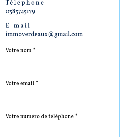
Téléphone
0383745179
E-mail
immoverdeaux@gmail.com
Nom
Fieldset
*
par
défaut
email
*
Téléphone
*