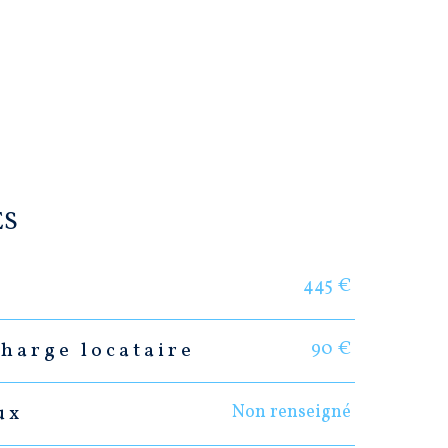
ES
445 €
90 €
harge locataire
Non renseigné
ux