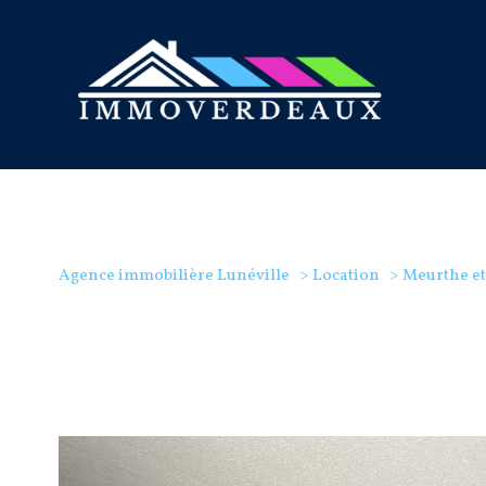
Agence immobilière Lunéville
Location
Meurthe et