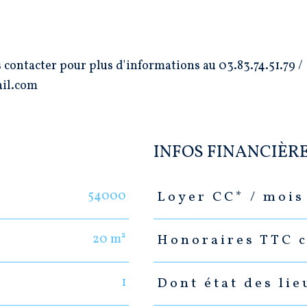
 contacter pour plus d'informations au 03.83.74.51.79 /
ail.com
INFOS FINANCIÈR
54000
Loyer CC* / mois
Caractéristiques
Valeurs
20 m²
Honoraires TTC c
1
Dont état des lie