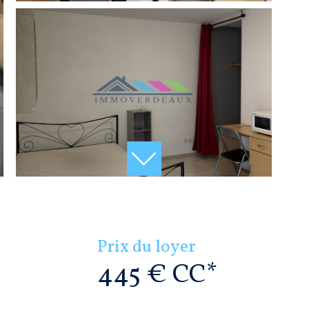
Prix du loyer
445 €
CC*