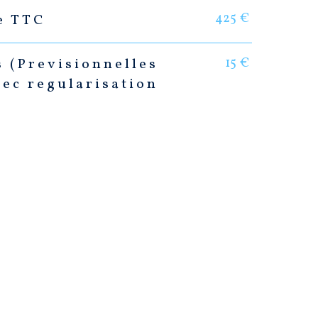
425 €
e TTC
15 €
s (Previsionnelles
vec regularisation