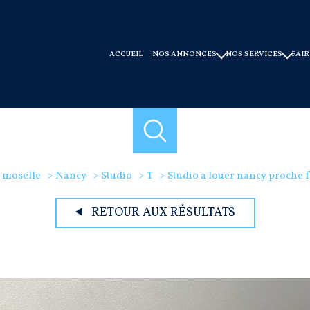
ACCUEIL
NOS ANNONCES
NOS SERVICES
FAIR
ventes
faire gérer
locations
syndic de copro
ventes immobilier professionnel
conseils et experti
offres programmes neuf
 moselle
Nancy
Studio
T
Studio a louer nancy proche f
RETOUR AUX RÉSULTATS