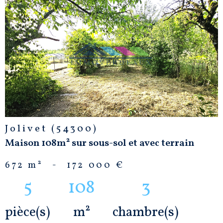
VOIR LE
BIEN
Jolivet (54300)
Maison 108m² sur sous-sol et avec terrain
672 m²
-
172 000 €
5
108
3
pièce(s)
m²
chambre(s)