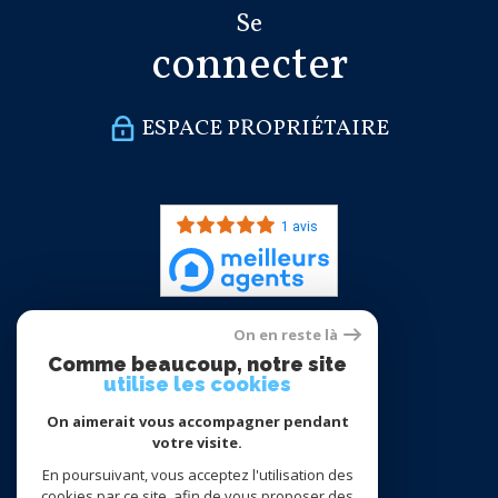
Se
connecter
ESPACE PROPRIÉTAIRE
1 avis
On en reste là
Nous
Comme beaucoup, notre site
adhérons
utilise les cookies
On aimerait vous accompagner pendant
votre visite.
En poursuivant, vous acceptez l'utilisation des
cookies par ce site, afin de vous proposer des