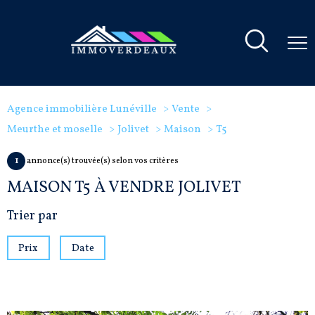
Agence immobilière Lunéville
Vente
Meurthe et moselle
Jolivet
Maison
T5
1
annonce(s) trouvée(s) selon vos critères
MAISON T5 À VENDRE JOLIVET
Trier par
Prix
Date