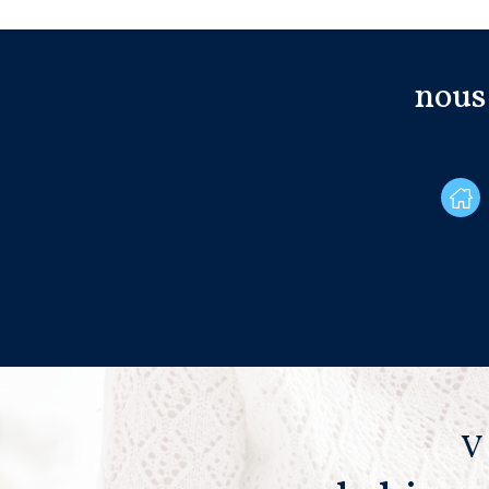
nous
V