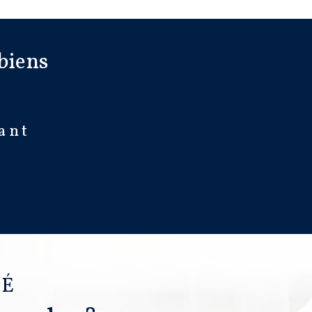
biens
ant
VÉ