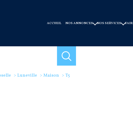
ACCUEIL
NOS ANNONCES
NOS SERVICES
FAIR
ventes
faire gérer
locations
syndic de copro
ventes immobilier professionnel
conseils et experti
offres programmes neuf
selle
Luneville
Maison
T5